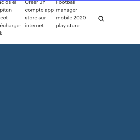
c os el
Créer un
Football
pitan
compte app
manager
rect
store sur
mobile 2020
lécharger
internet
play store
k