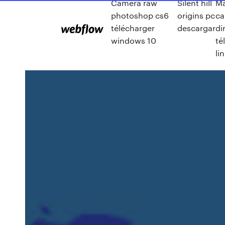
Camera raw
Silent hill
Ma
photoshop cs6
origins pc
ca
télécharger
descargar
di
windows 10
té
lin