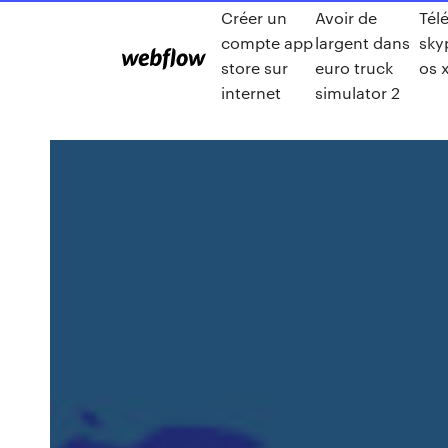
Créer un
Avoir de
Tél
compte app
largent dans
sky
store sur
euro truck
os 
internet
simulator 2