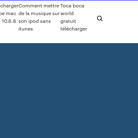
écharger
Comment mettre
Toca boca
pe mac
de la musique sur
world
x 10.6.8
son ipod sans
gratuit
itunes
télécharger