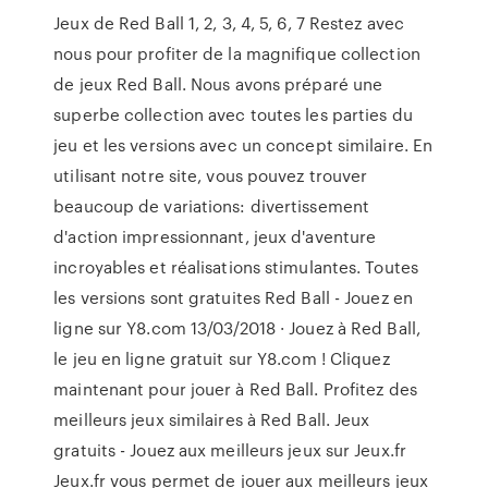
Jeux de Red Ball 1, 2, 3, 4, 5, 6, 7 Restez avec
nous pour profiter de la magnifique collection
de jeux Red Ball. Nous avons préparé une
superbe collection avec toutes les parties du
jeu et les versions avec un concept similaire. En
utilisant notre site, vous pouvez trouver
beaucoup de variations: divertissement
d'action impressionnant, jeux d'aventure
incroyables et réalisations stimulantes. Toutes
les versions sont gratuites Red Ball - Jouez en
ligne sur Y8.com 13/03/2018 · Jouez à Red Ball,
le jeu en ligne gratuit sur Y8.com ! Cliquez
maintenant pour jouer à Red Ball. Profitez des
meilleurs jeux similaires à Red Ball. Jeux
gratuits - Jouez aux meilleurs jeux sur Jeux.fr
Jeux.fr vous permet de jouer aux meilleurs jeux