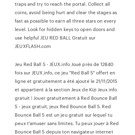
traps and try to reach the portal. Collect all
coins, avoid being hurt and clear the stages as
fast as possible to earn all three stars on every
level. Look for hidden keys to open doors and
use helpful JEU RED BALL Gratuit sur
JEUXFLASH.com
Jeu Red Ball 5 - JEUX.info Joué près de 12840
fois sur JEUX.info, ce jeu "Red Ball 5" offert en
ligne et gratuitement a été ajouté le 21/11/2015
et appartient à la section Jeux de Kizi Jeux info
gratuit ! Jouer gratuitement à Red Bounce Ball
5 - jeux gratuit, jeux Red Bounce Ball 5. Red
Bounce Ball 5 est un jeu gratuit sur lequel tu
peux t'amuser sans limites. Tu peux jouer à Red
Bounce Ball 5 depuis ton navigateur internet