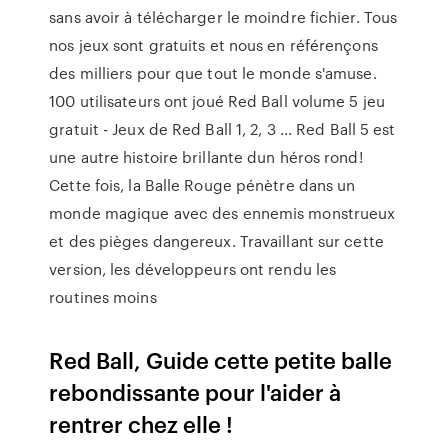
sans avoir à télécharger le moindre fichier. Tous
nos jeux sont gratuits et nous en référençons
des milliers pour que tout le monde s'amuse.
100 utilisateurs ont joué Red Ball volume 5 jeu
gratuit - Jeux de Red Ball 1, 2, 3 ... Red Ball 5 est
une autre histoire brillante dun héros rond!
Cette fois, la Balle Rouge pénètre dans un
monde magique avec des ennemis monstrueux
et des pièges dangereux. Travaillant sur cette
version, les développeurs ont rendu les
routines moins
Red Ball, Guide cette petite balle
rebondissante pour l'aider à
rentrer chez elle !