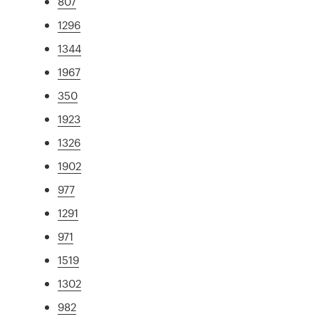
807
1296
1344
1967
350
1923
1326
1902
977
1291
971
1519
1302
982