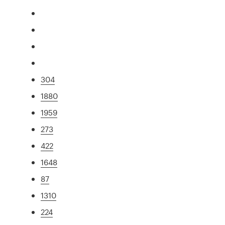
304
1880
1959
273
422
1648
87
1310
224