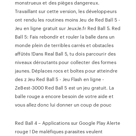
monstrueux et des pièges dangereux.
Travaillant sur cette version, les développeurs
ont rendu les routines moins Jeu de Red Ball 5 -
Jeu en ligne gratuit sur JeuxJe.fr Red Ball 5. Red
Ball 5: Fais rebondir et rouler la balle dans un
monde plein de terribles carrés et obstacles
affûtés !Dans Real Ball 5, tu dois parcourir des
niveaux déroutants pour collecter des formes
jaunes. Déplaces rocs et boîtes pour atteindre
des z Jeu Red Ball 5 - Jeu Flash en ligne -
ZeBest-3000 Red Ball 5 est un jeu gratuit. La
balle rouge a encore besoin de votre aide et
vous allez donc lui donner un coup de pouc
Red Ball 4 – Applications sur Google Play Alerte
rouge ! De maléfiques parasites veulent