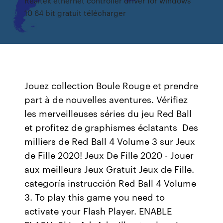
Realtek ethernet controller driver for windows
10 64 bit gratuit télécharger
Jouez collection Boule Rouge et prendre
part à de nouvelles aventures. Vérifiez
les merveilleuses séries du jeu Red Ball
et profitez de graphismes éclatants Des
milliers de Red Ball 4 Volume 3 sur Jeux
de Fille 2020! Jeux De Fille 2020 - Jouer
aux meilleurs Jeux Gratuit Jeux de Fille.
categoría instrucción Red Ball 4 Volume
3. To play this game you need to
activate your Flash Player. ENABLE