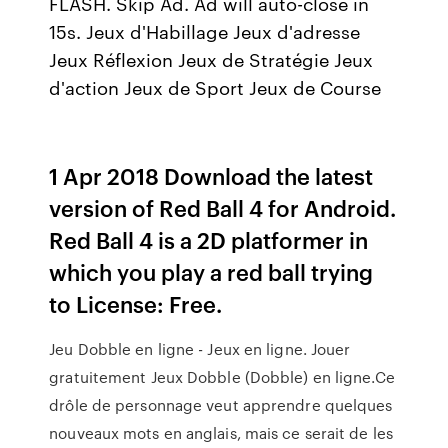
FLASH. Skip Ad. Ad will auto-close in
15s. Jeux d'Habillage Jeux d'adresse
Jeux Réflexion Jeux de Stratégie Jeux
d'action Jeux de Sport Jeux de Course
1 Apr 2018 Download the latest
version of Red Ball 4 for Android.
Red Ball 4 is a 2D platformer in
which you play a red ball trying
to License: Free.
Jeu Dobble en ligne - Jeux en ligne. Jouer
gratuitement Jeux Dobble (Dobble) en ligne.Ce
drôle de personnage veut apprendre quelques
nouveaux mots en anglais, mais ce serait de les