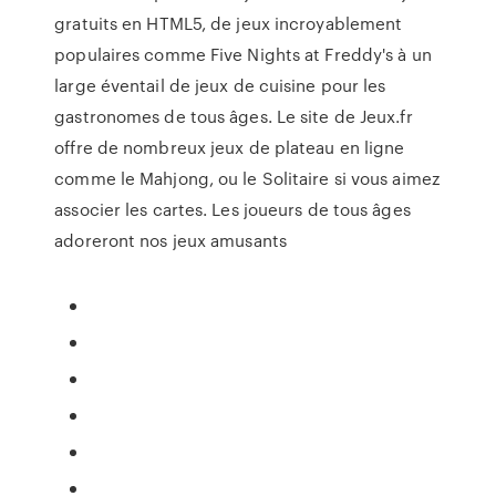
gratuits en HTML5, de jeux incroyablement
populaires comme Five Nights at Freddy's à un
large éventail de jeux de cuisine pour les
gastronomes de tous âges. Le site de Jeux.fr
offre de nombreux jeux de plateau en ligne
comme le Mahjong, ou le Solitaire si vous aimez
associer les cartes. Les joueurs de tous âges
adoreront nos jeux amusants