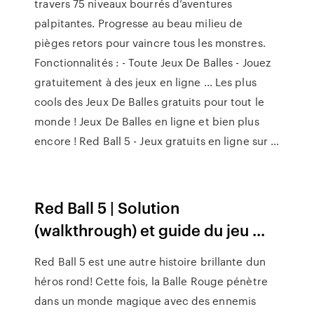
travers 75 niveaux bourrés d’aventures
palpitantes. Progresse au beau milieu de
pièges retors pour vaincre tous les monstres.
Fonctionnalités : - Toute Jeux De Balles - Jouez
gratuitement à des jeux en ligne ... Les plus
cools des Jeux De Balles gratuits pour tout le
monde ! Jeux De Balles en ligne et bien plus
encore ! Red Ball 5 - Jeux gratuits en ligne sur …
Red Ball 5 | Solution
(walkthrough) et guide du jeu ...
Red Ball 5 est une autre histoire brillante dun
héros rond! Cette fois, la Balle Rouge pénètre
dans un monde magique avec des ennemis