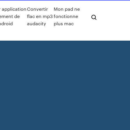
r application
Convertir
Mon pad ne
tement de
flac en mp3
fonctionne
ndroid
audacity
plus mac