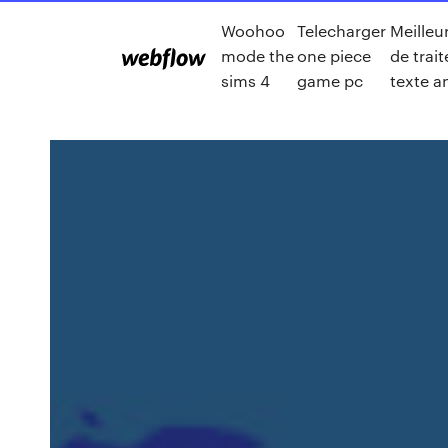
Woohoo
Telecharger
Meilleu
mode the
one piece
de trai
sims 4
game pc
texte a