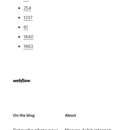
254
1237
61
1840
1863
On the blog
About
Retouche photo pour
Mesure debit internet