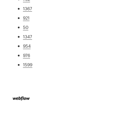
1367
921
50
1347
954
976
1599