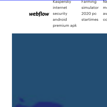
Kaspersky
Farming
N
internet
simulator
m
security
2020 pc
a
android
startimes
cc
premium apk