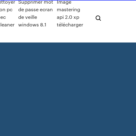
ettoyer
Supprimer mot
Image
on pc
de passe ecran
mastering
vec
de veille
api 2.0 xp
leaner
windows 8.1
télécharger