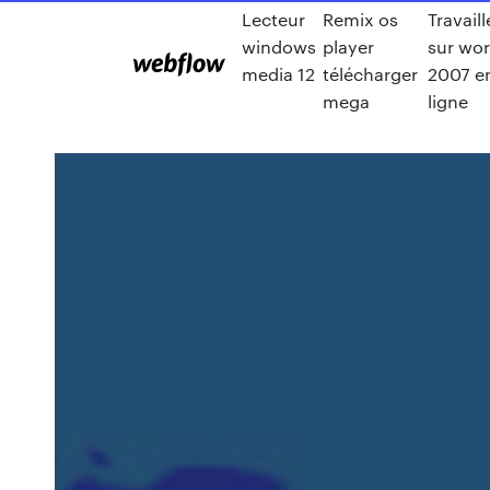
Lecteur
Remix os
Travaill
windows
player
sur wo
media 12
télécharger
2007 e
mega
ligne