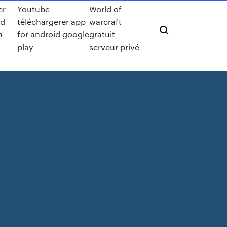
er
Youtube
World of
rd
téléchargerer app
warcraft
n
for android google
gratuit
play
serveur privé