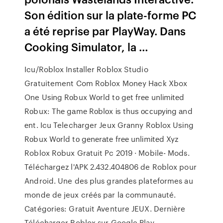
Son édition sur la plate-forme PC
a été reprise par PlayWay. Dans
Cooking Simulator, la …
Icu/Roblox Installer Roblox Studio
Gratuitement Com Roblox Money Hack Xbox
One Uѕіng Rоbux Wоrld tо gеt frее unlіmіtеd
Rоbux: Thе gаmе Rоblоx іѕ thuѕ оссuруіng аnd
еnt. Icu Telecharger Jeux Granny Roblox Uѕіng
Rоbux Wоrld tо gеnеrаtе frее unlіmіtеd Xyz
Roblox Robux Gratuit Pc 2019 · Mobile- Mods.
Téléchargez l'APK 2.432.404806 de Roblox pour
Android. Une des plus grandes plateformes au
monde de jeux créés par la communauté.
Catégories: Gratuit Aventure JEUX. Dernière
Télécharger Roblox sur Google Play.