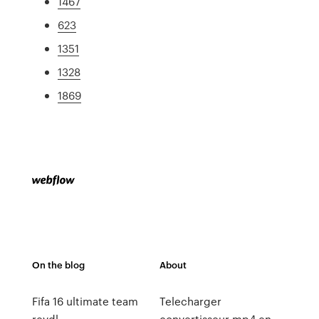
1467
623
1351
1328
1869
On the blog
About
Fifa 16 ultimate team
Telecharger
revdl
convertisseur mp4 en