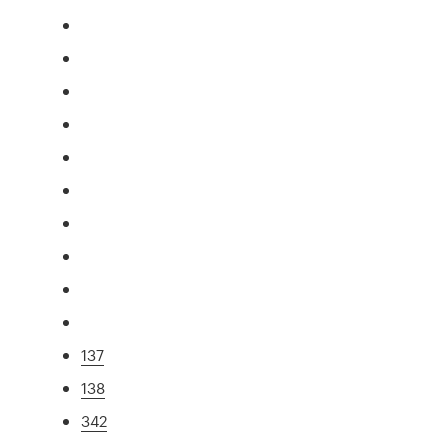
137
138
342