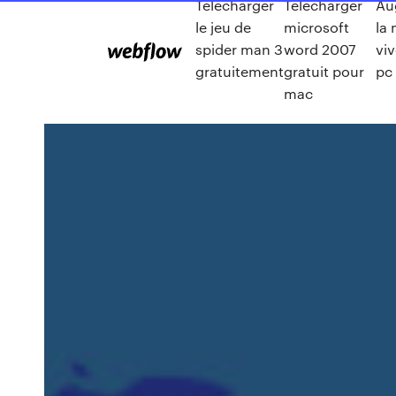
Telecharger
Telecharger
Au
le jeu de
microsoft
la
spider man 3
word 2007
vi
gratuitement
gratuit pour
pc
mac