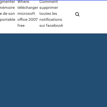
gmenter
Where
Comment
 mémoire
télécharger
supprimer
ve de son
microsoft
toutes les
 portable
office 2007
notifications
free
sur facebook