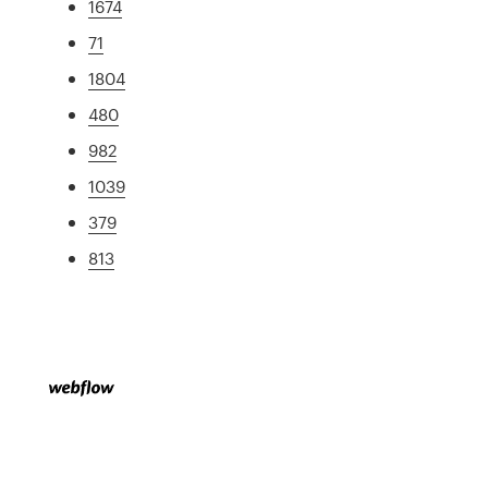
1674
71
1804
480
982
1039
379
813